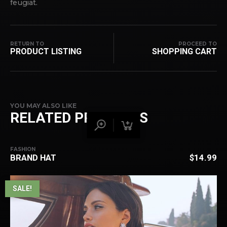
feugiat.
RETURN TO
PROCEED TO
PRODUCT LISTING
SHOPPING CART
YOU MAY ALSO LIKE
RELATED PRODUCTS
FASHION
BRAND HAT
$
14.99
SALE!