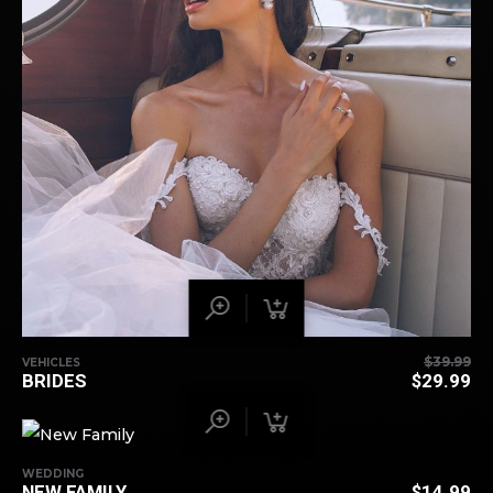
$
39.99
VEHICLES
BRIDES
$
29.99
WEDDING
NEW FAMILY
$
14.99